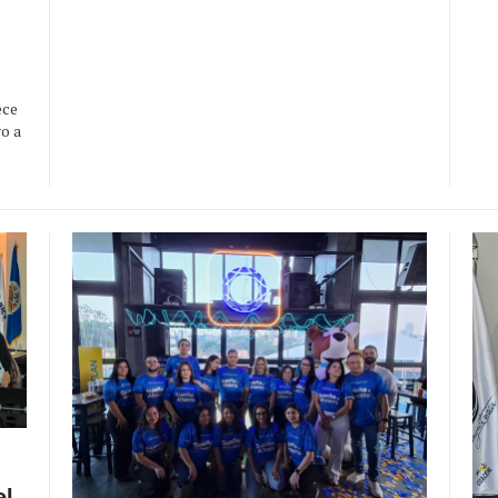
ece
vo a
el