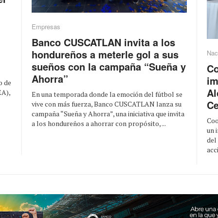
Empresas
Banco CUSCATLAN invita a los
hondureños a meterle gol a sus
Nac
sueños con la campaña “Sueña y
Co
Ahorra”
im
o de
Al
EA),
En una temporada donde la emoción del fútbol se
Ce
vive con más fuerza, Banco CUSCATLAN lanza su
campaña “Sueña y Ahorra”, una iniciativa que invita
Coo
a los hondureños a ahorrar con propósito, ...
un 
del
acc