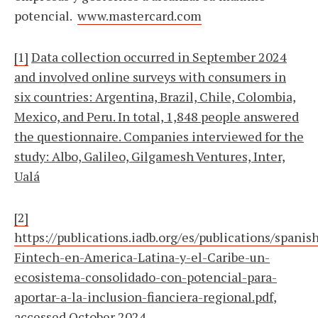
potencial.
www.mastercard.com
[1]
Data collection occurred in September 2024
and involved online surveys with consumers in
six countries: Argentina, Brazil, Chile, Colombia,
Mexico, and Peru. In total, 1,848 people answered
the questionnaire. Companies interviewed for the
study: Albo, Galileo, Gilgamesh Ventures, Inter,
Ualá
[2]
https://publications.iadb.org/es/publications/spanis
Fintech-en-America-Latina-y-el-Caribe-un-
ecosistema-consolidado-con-potencial-para-
aportar-a-la-inclusion-fianciera-regional.pdf
,
accessed October 2024.