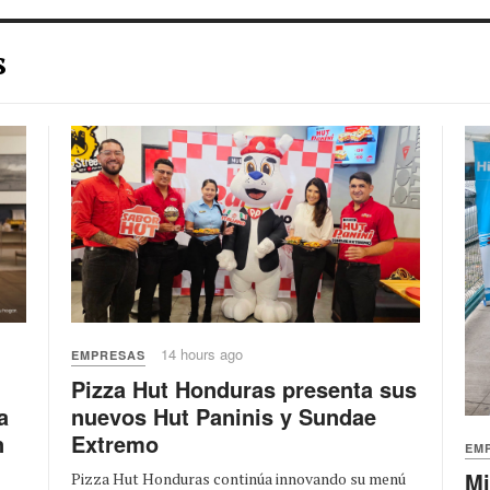
s
14 hours ago
EMPRESAS
Pizza Hut Honduras presenta sus
nuevos Hut Paninis y Sundae
a
Extremo
n
EM
Mi
Pizza Hut Honduras continúa innovando su menú