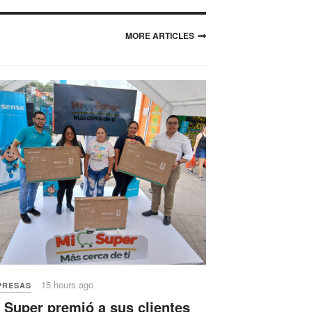
MORE ARTICLES
President Obama Holds a
Cabinet Meeting
JoomlArt - Professional
Design for Joomla 2.5 & 3.0,
Magento 1.7 & Drupal 7
15 hours ago
PRESAS
 Super premió a sus clientes