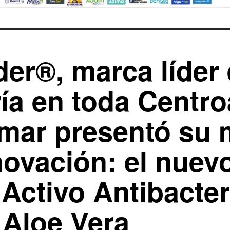
er®, marca líder
ía en toda Centro
mar presentó su
novación: el nuev
Activo Antibacter
 Aloe Vera