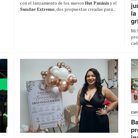
con el lanzamiento de los nuevos
Hut Paninis
y el
ju
Sundae Extremo
, dos propuestas creadas para...
la
gr
Mi 
pro
cad
EM
Ba
pr
in