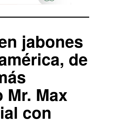
 en jabones
américa, de
 más
o Mr. Max
ial con