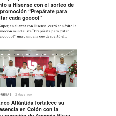
nto a Hisense con el sorteo de
 promoción “Prepárate para
itar cada gooool”
Super, en alianza con Hisense, cerró con éxito la
moción mundialista “Prepárate para gritar
a gooool”, una campaña que despertó el...
2 days ago
PRESAS
nco Atlántida fortalece su
esencia en Colón con la
auguración de Agencia Plaza