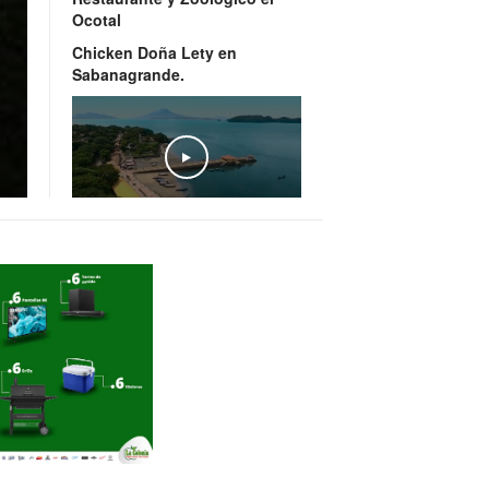
Ocotal
Chicken Doña Lety en
Sabanagrande.
Honduras, un país cinco
estrellas
La Reina