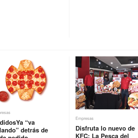
resas
Empresas
didosYa “va
Disfruta lo nuevo de
lando” detrás de
KFC: La Pesca del
da pedido