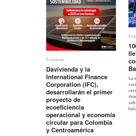
Emp
10
ll
co
Empresas
Ba
Davivienda y la
International Finance
La 
Corporation (IFC),
coci
cerr
desarrollarán el primer
viv
proyecto de
sob
ecoeficiencia
bata
operacional y economía
circular para Colombia
y Centroamérica