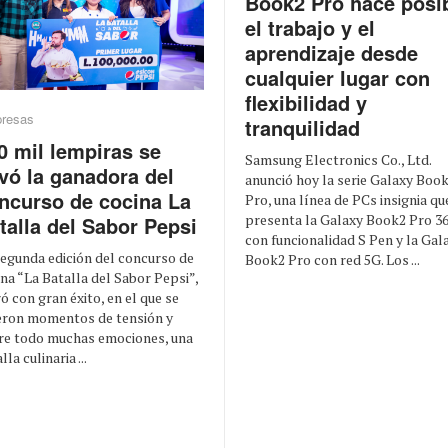
Book2 Pro hace posi
el trabajo y el
aprendizaje desde
cualquier lugar con
flexibilidad y
resas
tranquilidad
0 mil lempiras se
Samsung Electronics Co., Ltd.
evó la ganadora del
anunció hoy la serie Galaxy Boo
ncurso de cocina La
Pro, una línea de PCs insignia qu
presenta la Galaxy Book2 Pro 3
talla del Sabor Pepsi
con funcionalidad S Pen y la Gal
segunda edición del concurso de
Book2 Pro con red 5G. Los ...
na “La Batalla del Sabor Pepsi”,
ó con gran éxito, en el que se
ieron momentos de tensión y
re todo muchas emociones, una
lla culinaria ...