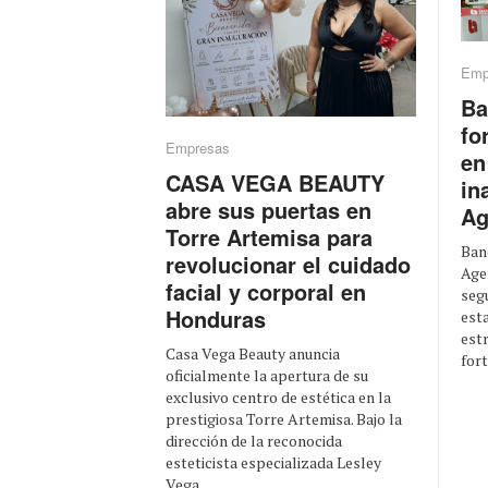
Emp
Ba
fo
Empresas
en
CASA VEGA BEAUTY
in
abre sus puertas en
Ag
Torre Artemisa para
Ban
revolucionar el cuidado
Age
facial y corporal en
segu
Honduras
est
est
Casa Vega Beauty anuncia
fort
oficialmente la apertura de su
exclusivo centro de estética en la
prestigiosa Torre Artemisa. Bajo la
dirección de la reconocida
esteticista especializada Lesley
Vega, ...