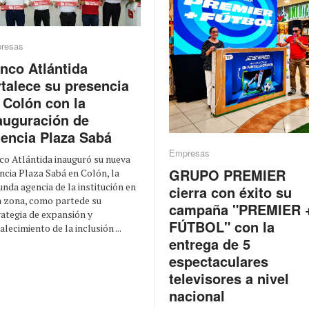
resas
nco Atlántida
rtalece su presencia
 Colón con la
auguración de
encia Plaza Sabá
Empresas
co Atlántida inauguró su nueva
GRUPO PREMIER
ncia Plaza Sabá en Colón, la
nda agencia de la institución en
cierra con éxito su
a zona, como partede su
campaña "PREMIER 
rategia de expansión y
FÚTBOL" con la
alecimiento de la inclusión ...
entrega de 5
espectaculares
televisores a nivel
nacional